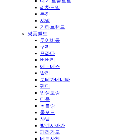
예거 르쿨트르
리차드밀
론진
샤넬
기타브랜드
명품벨트
루이비통
구찌
프라다
버버리
에르메스
발리
보테가베네타
펜디
입생로랑
디올
몽블랑
톰포드
샤넬
발렌시아가
페라가모
베르사체