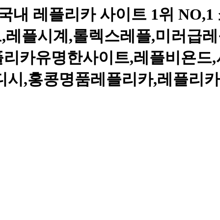
내 레플리카 사이트 1위 NO,1 
트,레플시계,롤렉스레플,미러급레
레플리카유명한사이트,레플비욘드,
,홍콩명품레플리카,레플리카샵,