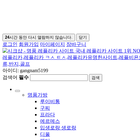
24
시간 동안 다시 열람하지 않습니다.
닫기
로그인
회원가입
마이페이지
장바구니
아이디: gangnam5199
검색어
필수
검색
명품가방
루이비통
구찌
프라다
에르메스
입생로랑 생로랑
디올