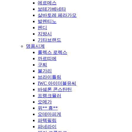
에르메스
보테가베네타
살바토레 페라가모
발렌티노
펜디
지방시
기타브랜드
명품시계
롤렉스 로렉스
까르띠에
구찌
불가리
브라이틀링
IWC 아이더블유씨
바쉐론 콘스탄틴
프랭크뮬러
오메가
위** 휴**
오데마피게
파텍필립
파네라이