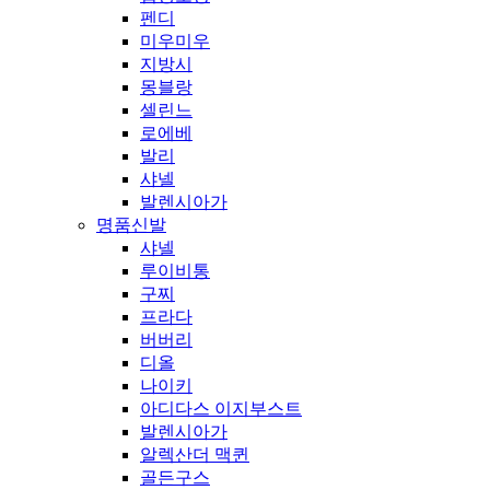
펜디
미우미우
지방시
몽블랑
셀린느
로에베
발리
샤넬
발렌시아가
명품신발
샤넬
루이비통
구찌
프라다
버버리
디올
나이키
아디다스 이지부스트
발렌시아가
알렉산더 맥퀸
골든구스