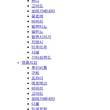
펜디
고야드
보테가베네타
끌로에
버버리
발렌티노
셀린느
발렌시아가
지방시
미우미우
샤넬
기타브랜드
명품지갑
루이비통
구찌
프라다
에르메스
버버리
고야드
보테가베네타
디올
입생로랑