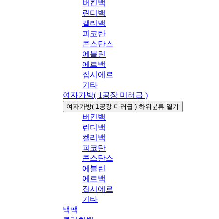
버킨백
린디백
켈리백
피코탄
콘스탄스
에블린
에르백
집시에르
기타
여자가방( 1공장 미러급 )
여자가방( 1공장 미러급 ) 하위분류 열기
버킨백
린디백
켈리백
피코탄
콘스탄스
에블린
에르백
집시에르
기타
백팩