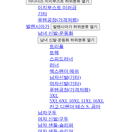
아디다스 이지부스트 하위분류 열기
이지부스트 미러급
기타
푸텐공장(가격저렴)
발렌시아가
발렌시아가 하위분류 열기
남녀 신발-운동화
남녀 신발-운동화 하위분류 열기
트리플
트랙
스피드러너
러너
엑스팬더 메쉬
남자신발(기타)
여자신발(기타)
푸텐공장(가격저렴)
3XL
5XL 6XL 10XL 11XL 16XL
카고 디펜더 테스 S. 곰마
남자구두
여자 신발/구두
남자 샌들-슬리퍼
여자 샌들-슬리퍼