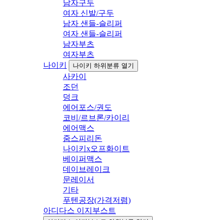
남자구두
여자 신발/구두
남자 샌들-슬리퍼
여자 샌들-슬리퍼
남자부츠
여자부츠
나이키
나이키 하위분류 열기
사카이
조던
덩크
에어포스/권도
코비/르브론/카이리
에어맥스
줌스피리돈
나이키x오프화이트
베이퍼맥스
데이브레이크
문레이서
기타
푸텐공장(가격저렴)
아디다스 이지부스트