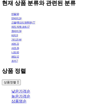
현재 상품 분류와 관련된 분류
반팔
60
반바지
24
긴팔(후드티 맨투맨)
77
재킷 자켓-코트
17
청바지
34
바지
0
가디건
44
세트
22
셔츠
26
니트
65
패딩
12
조끼
7
상품 정렬
상품정렬
낮은가격순
높은가격순
상품명순