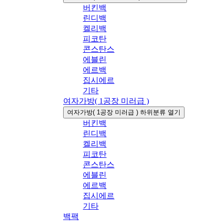
버킨백
린디백
켈리백
피코탄
콘스탄스
에블린
에르백
집시에르
기타
여자가방( 1공장 미러급 )
여자가방( 1공장 미러급 ) 하위분류 열기
버킨백
린디백
켈리백
피코탄
콘스탄스
에블린
에르백
집시에르
기타
백팩