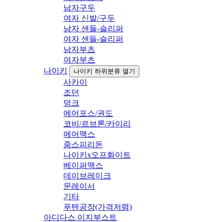
남자구두
여자 신발/구두
남자 샌들-슬리퍼
여자 샌들-슬리퍼
남자부츠
여자부츠
나이키
나이키 하위분류 열기
사카이
조던
덩크
에어포스/권도
코비/르브론/카이리
에어맥스
줌스피리돈
나이키x오프화이트
베이퍼맥스
데이브레이크
문레이서
기타
푸텐공장(가격저렴)
아디다스 이지부스트