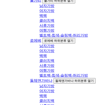
불가리
불가리 하위분류 열기
남자가방
여자가방
백팩
클러치백
서류가방
여행가방
벨트백-힙색-슬링백-허리가방
로에베
로에베 하위분류 열기
남자가방
여자가방
백팩
클러치백
서류가방
여행가방
벨트백-힙색-슬링백-허리가방
돌체앤가바나
돌체앤가바나 하위분류 열기
남자가방
여자가방
백팩
클러치백