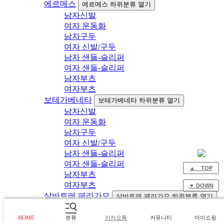
에르메스
에르메스 하위분류 열기
남자신발
여자 운동화
남자구두
여자 신발/구두
남자 샌들-슬리퍼
여자 샌들-슬리퍼
남자부츠
여자부츠
보테가베네타
보테가베네타 하위분류 열기
남자신발
여자 운동화
남자구두
여자 신발/구두
남자 샌들-슬리퍼
여자 샌들-슬리퍼
▲ TOP
남자부츠
여자부츠
▼ DOWN
살바토레 페라가모
살바토레 페라가모 하위분류 열기
남자신발
여자 운동화
HOME
분류
카카오톡
커뮤니티
마이쇼핑