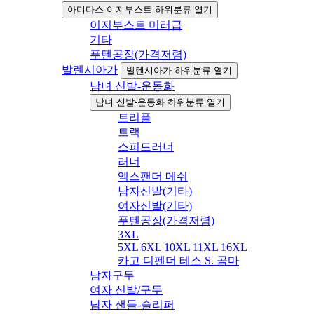
아디다스 이지부스트 하위분류 열기
이지부스트 미러급
기타
푸텐공장(가격저렴)
발렌시아가
발렌시아가 하위분류 열기
남녀 신발-운동화
남녀 신발-운동화 하위분류 열기
트리플
트랙
스피드러너
러너
엑스팬더 메쉬
남자신발(기타)
여자신발(기타)
푸텐공장(가격저렴)
3XL
5XL 6XL 10XL 11XL 16XL
카고 디펜더 테스 S. 곰마
남자구두
여자 신발/구두
남자 샌들-슬리퍼