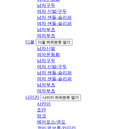
남자구두
여자 신발/구두
남자 샌들-슬리퍼
여자 샌들-슬리퍼
남자부츠
여자부츠
디올
디올 하위분류 열기
남자신발
여자운동화
남자구두
여자 신발/구두
남자 샌들-슬리퍼
여자 샌들-슬리퍼
남자부츠
여자부츠
나이키
나이키 하위분류 열기
사카이
조던
덩크
에어포스/권도
코비/르브론/카이리