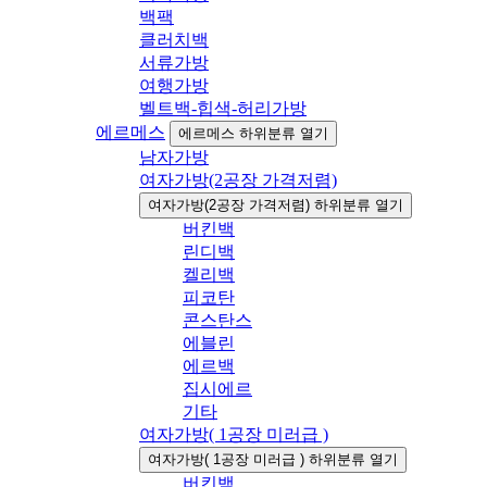
백팩
클러치백
서류가방
여행가방
벨트백-힙색-허리가방
에르메스
에르메스 하위분류 열기
남자가방
여자가방(2공장 가격저렴)
여자가방(2공장 가격저렴) 하위분류 열기
버킨백
린디백
켈리백
피코탄
콘스탄스
에블린
에르백
집시에르
기타
여자가방( 1공장 미러급 )
여자가방( 1공장 미러급 ) 하위분류 열기
버킨백