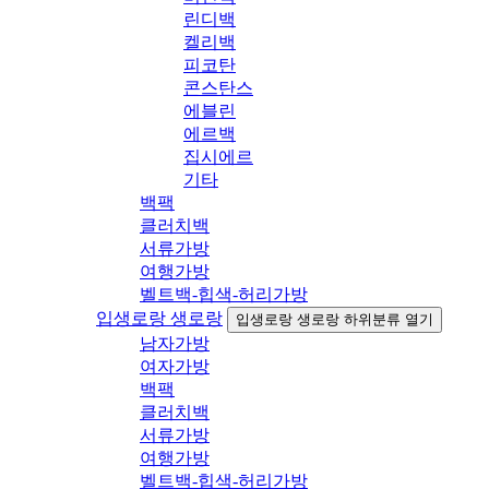
린디백
켈리백
피코탄
콘스탄스
에블린
에르백
집시에르
기타
백팩
클러치백
서류가방
여행가방
벨트백-힙색-허리가방
입생로랑 생로랑
입생로랑 생로랑 하위분류 열기
남자가방
여자가방
백팩
클러치백
서류가방
여행가방
벨트백-힙색-허리가방