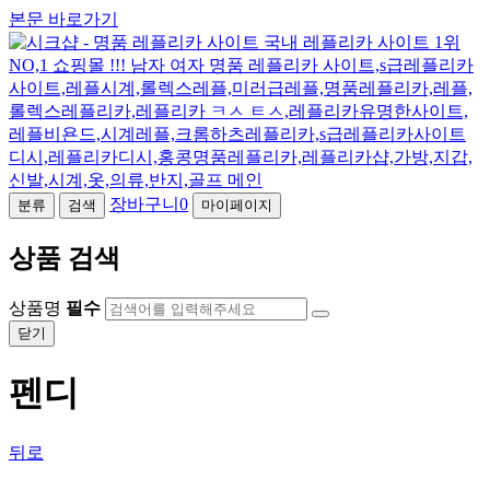
본문 바로가기
장바구니
0
분류
검색
마이페이지
상품 검색
상품명
필수
닫기
펜디
뒤로