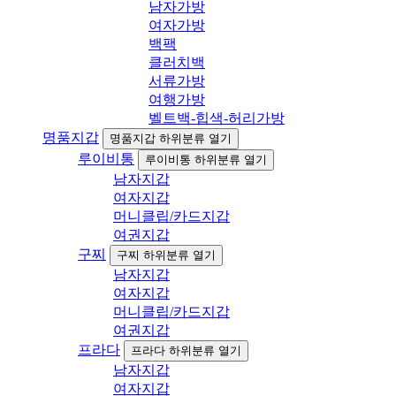
남자가방
여자가방
백팩
클러치백
서류가방
여행가방
벨트백-힙색-허리가방
명품지갑
명품지갑 하위분류 열기
루이비통
루이비통 하위분류 열기
남자지갑
여자지갑
머니클립/카드지갑
여권지갑
구찌
구찌 하위분류 열기
남자지갑
여자지갑
머니클립/카드지갑
여권지갑
프라다
프라다 하위분류 열기
남자지갑
여자지갑