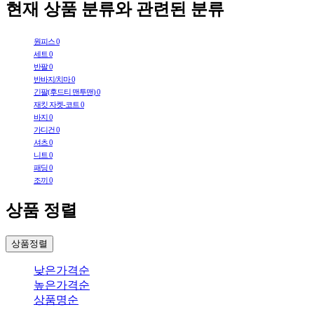
현재 상품 분류와 관련된 분류
원피스
0
세트
0
반팔
0
반바지/치마
0
긴팔(후드티 맨투맨)
0
재킷 자켓-코트
0
바지
0
가디건
0
셔츠
0
니트
0
패딩
0
조끼
0
상품 정렬
상품정렬
낮은가격순
높은가격순
상품명순