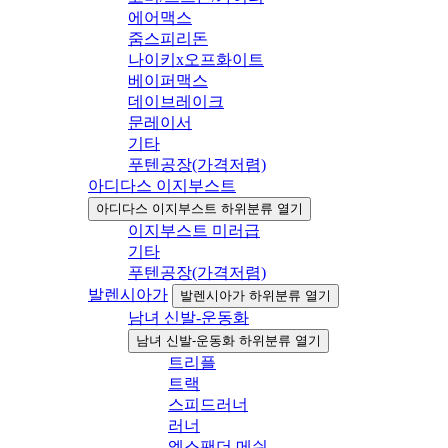
에어맥스
줌스피리돈
나이키x오프화이트
베이퍼맥스
데이브레이크
문레이서
기타
푸텐공장(가격저렴)
아디다스 이지부스트
아디다스 이지부스트 하위분류 열기
이지부스트 미러급
기타
푸텐공장(가격저렴)
발렌시아가
발렌시아가 하위분류 열기
남녀 신발-운동화
남녀 신발-운동화 하위분류 열기
트리플
트랙
스피드러너
러너
엑스팬더 메쉬