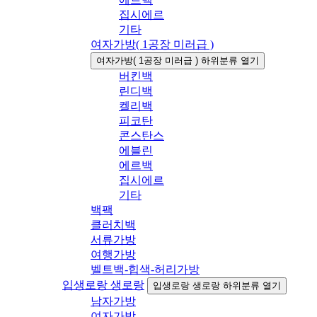
집시에르
기타
여자가방( 1공장 미러급 )
여자가방( 1공장 미러급 ) 하위분류 열기
버킨백
린디백
켈리백
피코탄
콘스탄스
에블린
에르백
집시에르
기타
백팩
클러치백
서류가방
여행가방
벨트백-힙색-허리가방
입생로랑 생로랑
입생로랑 생로랑 하위분류 열기
남자가방
여자가방