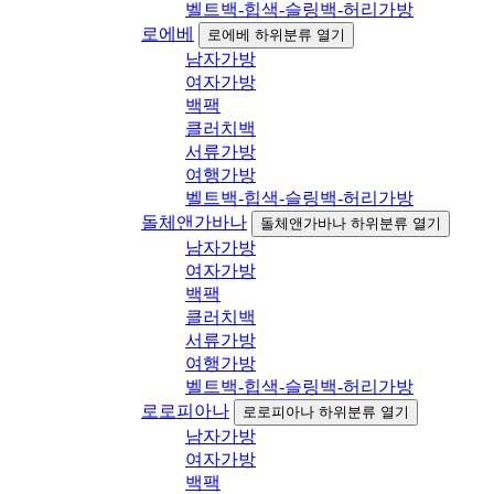
벨트백-힙색-슬링백-허리가방
로에베
로에베 하위분류 열기
남자가방
여자가방
백팩
클러치백
서류가방
여행가방
벨트백-힙색-슬링백-허리가방
돌체앤가바나
돌체앤가바나 하위분류 열기
남자가방
여자가방
백팩
클러치백
서류가방
여행가방
벨트백-힙색-슬링백-허리가방
로로피아나
로로피아나 하위분류 열기
남자가방
여자가방
백팩