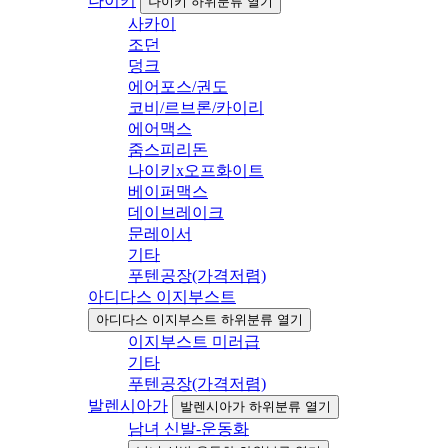
나이키
나이키 하위분류 열기
사카이
조던
덩크
에어포스/권도
코비/르브론/카이리
에어맥스
줌스피리돈
나이키x오프화이트
베이퍼맥스
데이브레이크
문레이서
기타
푸텐공장(가격저렴)
아디다스 이지부스트
아디다스 이지부스트 하위분류 열기
이지부스트 미러급
기타
푸텐공장(가격저렴)
발렌시아가
발렌시아가 하위분류 열기
남녀 신발-운동화