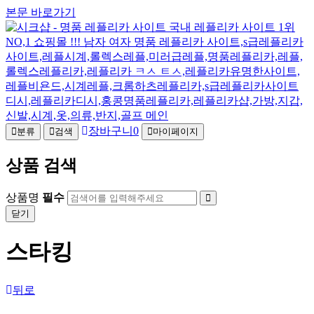
본문 바로가기
장바구니
0
분류
검색
마이페이지
상품 검색
상품명
필수
닫기
스타킹
뒤로