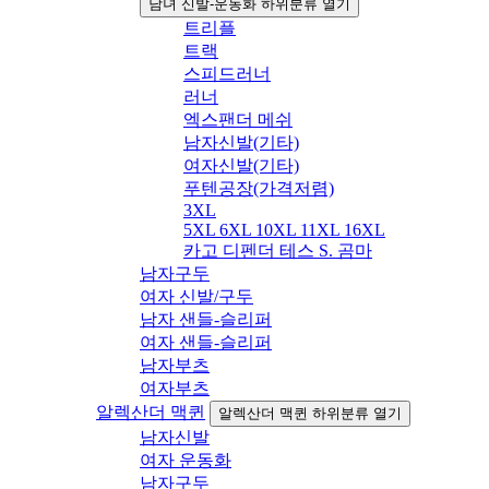
남녀 신발-운동화 하위분류 열기
트리플
트랙
스피드러너
러너
엑스팬더 메쉬
남자신발(기타)
여자신발(기타)
푸텐공장(가격저렴)
3XL
5XL 6XL 10XL 11XL 16XL
카고 디펜더 테스 S. 곰마
남자구두
여자 신발/구두
남자 샌들-슬리퍼
여자 샌들-슬리퍼
남자부츠
여자부츠
알렉산더 맥퀸
알렉산더 맥퀸 하위분류 열기
남자신발
여자 운동화
남자구두