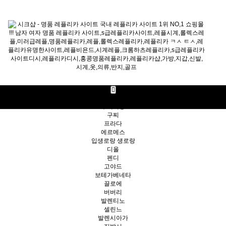
명품가방
루이비통
구찌
프라다
에르메스
입생로랑 생로랑
디올
펜디
고야드
보테가베네타
끌로에
버버리
발렌티노
셀린느
발렌시아가