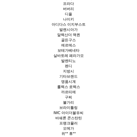
프라다
버버리
디올
나이키
아디다스 이지부스트
발렌시아가
알렉산더 맥퀸
골든구스
에르메스
보테가베네타
살바토레 페라가모
발렌티노
펜디
지방시
기타브랜드
명품시계
롤렉스 로렉스
까르띠에
구찌
불가리
브라이틀링
IWC 아이더블유씨
바쉐론 콘스탄틴
프랭크뮬러
오메가
위** 휴**