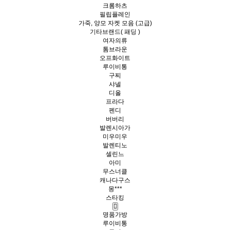
크롬하츠
필립플레인
가죽, 양모 자켓 모음 (고급)
기타브랜드( 패딩 )
여자의류
톰브라운
오프화이트
루이비통
구찌
샤넬
디올
프라다
펜디
버버리
발렌시아가
미우미우
발렌티노
셀린느
아미
무스너클
캐나다구스
몽***
스타킹
명품가방
루이비통