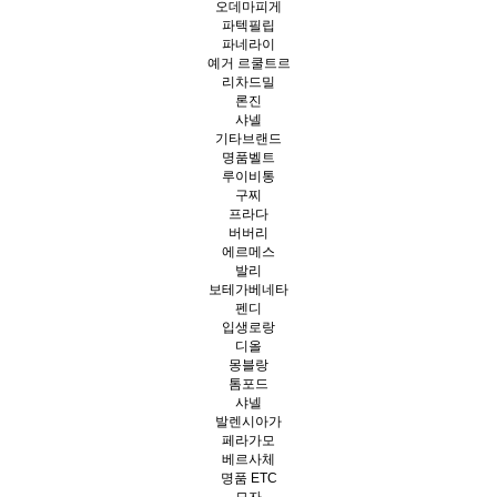
오데마피게
파텍필립
파네라이
예거 르쿨트르
리차드밀
론진
샤넬
기타브랜드
명품벨트
루이비통
구찌
프라다
버버리
에르메스
발리
보테가베네타
펜디
입생로랑
디올
몽블랑
톰포드
샤넬
발렌시아가
페라가모
베르사체
명품 ETC