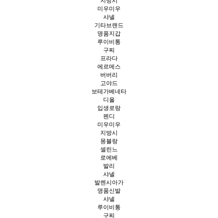
지방시
미우미우
샤넬
기타브랜드
명품지갑
루이비통
구찌
프라다
에르메스
버버리
고야드
보테가베네타
디올
입생로랑
펜디
미우미우
지방시
몽블랑
셀린느
로에베
발리
샤넬
발렌시아가
명품신발
샤넬
루이비통
구찌