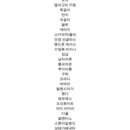
모자
열쇠고리 키링
목걸이
반지
귀걸이
팔찌
넥타이
스카프/머플러
안경 선글라스
핸드폰 케이스
수영복 비키니
장갑
남자의류
톰브라운
루이비통
구찌
프라다
버버리
발렌시아가
펜디
에르메스
오프화이트
아미 아미리
디올
발렌티노
스톤아일랜드
보테가베네타