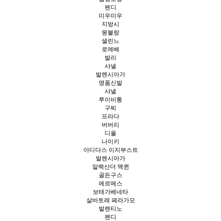
펜디
미우미우
지방시
몽블랑
셀린느
로에베
발리
샤넬
발렌시아가
명품신발
샤넬
루이비통
구찌
프라다
버버리
디올
나이키
아디다스 이지부스트
발렌시아가
알렉산더 맥퀸
골든구스
에르메스
보테가베네타
살바토레 페라가모
발렌티노
펜디