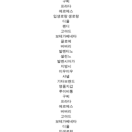
구찌
프라다
에르메스
입생로랑 생로랑
디올
펜디
고야드
보테가베네타
끌로에
버버리
발렌티노
셀린느
발렌시아가
지방시
미우미우
샤넬
기타브랜드
명품지갑
루이비통
구찌
프라다
에르메스
버버리
고야드
보테가베네타
디올
입생로랑