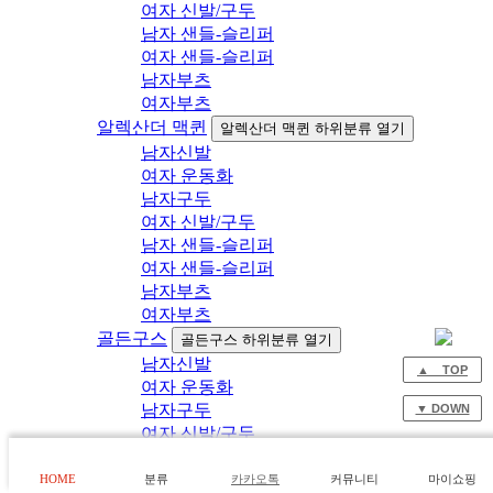
여자 신발/구두
남자 샌들-슬리퍼
여자 샌들-슬리퍼
남자부츠
여자부츠
알렉산더 맥퀸
알렉산더 맥퀸 하위분류 열기
남자신발
여자 운동화
남자구두
여자 신발/구두
남자 샌들-슬리퍼
여자 샌들-슬리퍼
남자부츠
여자부츠
골든구스
골든구스 하위분류 열기
남자신발
▲ TOP
여자 운동화
남자구두
▼ DOWN
여자 신발/구두
남자 샌들-슬리퍼
여자 샌들-슬리퍼
HOME
분류
카카오톡
커뮤니티
마이쇼핑