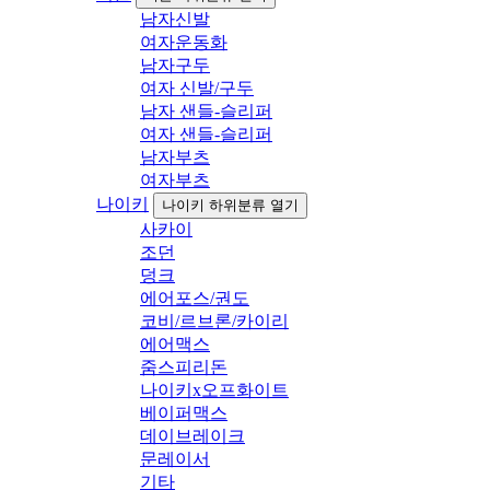
남자신발
여자운동화
남자구두
여자 신발/구두
남자 샌들-슬리퍼
여자 샌들-슬리퍼
남자부츠
여자부츠
나이키
나이키 하위분류 열기
사카이
조던
덩크
에어포스/권도
코비/르브론/카이리
에어맥스
줌스피리돈
나이키x오프화이트
베이퍼맥스
데이브레이크
문레이서
기타