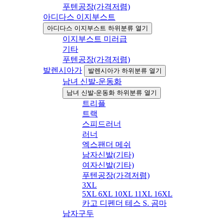
푸텐공장(가격저렴)
아디다스 이지부스트
아디다스 이지부스트 하위분류 열기
이지부스트 미러급
기타
푸텐공장(가격저렴)
발렌시아가
발렌시아가 하위분류 열기
남녀 신발-운동화
남녀 신발-운동화 하위분류 열기
트리플
트랙
스피드러너
러너
엑스팬더 메쉬
남자신발(기타)
여자신발(기타)
푸텐공장(가격저렴)
3XL
5XL 6XL 10XL 11XL 16XL
카고 디펜더 테스 S. 곰마
남자구두