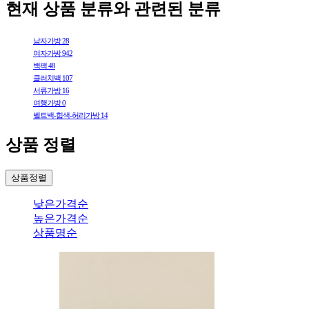
현재 상품 분류와 관련된 분류
남자가방
28
여자가방
942
백팩
48
클러치백
107
서류가방
16
여행가방
0
벨트백-힙색-허리가방
14
상품 정렬
상품정렬
낮은가격순
높은가격순
상품명순