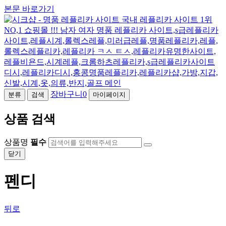
본문 바로가기
장바구니
0
분류
검색
마이페이지
상품 검색
상품명
필수
닫기
펜디
뒤로