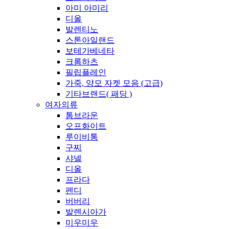
아미 아미리
디올
발렌티노
스톤아일랜드
보테가베네타
크롬하츠
필립플레인
가죽, 양모 자켓 모음 (고급)
기타브랜드( 패딩 )
여자의류
톰브라운
오프화이트
루이비통
구찌
샤넬
디올
프라다
펜디
버버리
발렌시아가
미우미우