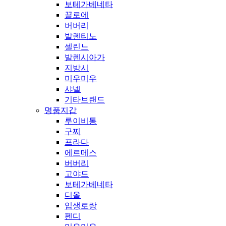
보테가베네타
끌로에
버버리
발렌티노
셀린느
발렌시아가
지방시
미우미우
샤넬
기타브랜드
명품지갑
루이비통
구찌
프라다
에르메스
버버리
고야드
보테가베네타
디올
입생로랑
펜디