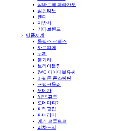
살바토레 페라가모
발렌티노
펜디
지방시
기타브랜드
명품시계
롤렉스 로렉스
까르띠에
구찌
불가리
브라이틀링
IWC 아이더블유씨
바쉐론 콘스탄틴
프랭크뮬러
오메가
위** 휴**
오데마피게
파텍필립
파네라이
예거 르쿨트르
리차드밀