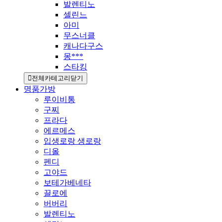
발렌티노
셀린느
아미
무스너클
캐나다구스
몽***
스타킹
전체카테고리닫기
명품가방
루이비통
구찌
프라다
에르메스
입생로랑 생로랑
디올
펜디
고야드
보테가베네타
끌로에
버버리
발렌티노