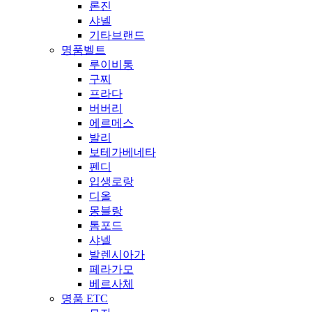
론진
샤넬
기타브랜드
명품벨트
루이비통
구찌
프라다
버버리
에르메스
발리
보테가베네타
펜디
입생로랑
디올
몽블랑
톰포드
샤넬
발렌시아가
페라가모
베르사체
명품 ETC