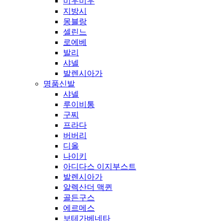
미우미우
지방시
몽블랑
셀린느
로에베
발리
샤넬
발렌시아가
명품신발
샤넬
루이비통
구찌
프라다
버버리
디올
나이키
아디다스 이지부스트
발렌시아가
알렉산더 맥퀸
골든구스
에르메스
보테가베네타