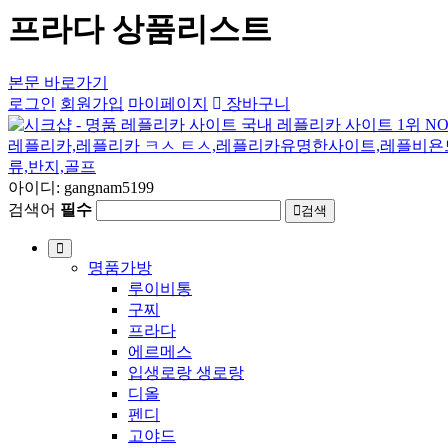
프라다 상품리스트
본문 바로가기
로그인
회원가입
마이페이지
장바구니
아이디: gangnam5199
검색어
필수
검색
명품가방
루이비통
구찌
프라다
에르메스
입생로랑 생로랑
디올
펜디
고야드