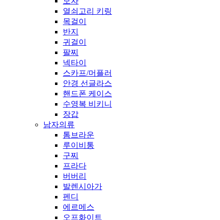
모자
열쇠고리 키링
목걸이
반지
귀걸이
팔찌
넥타이
스카프/머플러
안경 선글라스
핸드폰 케이스
수영복 비키니
장갑
남자의류
톰브라운
루이비통
구찌
프라다
버버리
발렌시아가
펜디
에르메스
오프화이트