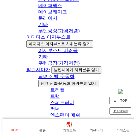
베이퍼맥스
데이브레이크
문레이서
기타
푸텐공장(가격저렴)
아디다스 이지부스트
아디다스 이지부스트 하위분류 열기
이지부스트 미러급
기타
푸텐공장(가격저렴)
발렌시아가
발렌시아가 하위분류 열기
남녀 신발-운동화
남녀 신발-운동화 하위분류 열기
트리플
트랙
▲ TOP
스피드러너
러너
▼ DOWN
엑스팬더 메쉬
남자신발(기타)
여자신발(기타)
HOME
분류
카카오톡
커뮤니티
마이쇼핑
푸텐공장(가격저렴)