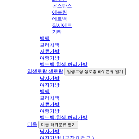
콘스탄스
에블린
에르백
집시에르
기타
백팩
클러치백
서류가방
여행가방
벨트백-힙색-허리가방
입생로랑 생로랑
입생로랑 생로랑 하위분류 열기
남자가방
여자가방
백팩
클러치백
서류가방
여행가방
벨트백-힙색-허리가방
디올
디올 하위분류 열기
남자가방
여자가방( 1공장 미러급 )