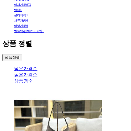
여자가방
903
백팩
0
클러치백
1
서류가방
0
여행가방
0
벨트백-힙색-허리가방
0
상품 정렬
상품정렬
낮은가격순
높은가격순
상품명순