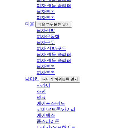
여자 샌들-슬리퍼
남자부츠
여자부츠
디올
디올 하위분류 열기
남자신발
여자운동화
남자구두
여자 신발/구두
남자 샌들-슬리퍼
여자 샌들-슬리퍼
남자부츠
여자부츠
나이키
나이키 하위분류 열기
사카이
조던
덩크
에어포스/권도
코비/르브론/카이리
에어맥스
줌스피리돈
나이키x오프화이트