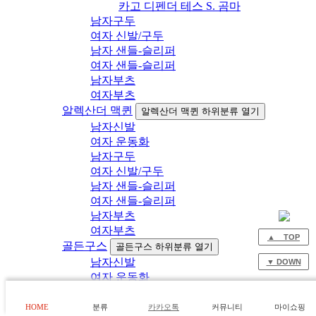
카고 디펜더 테스 S. 곰마
남자구두
여자 신발/구두
남자 샌들-슬리퍼
여자 샌들-슬리퍼
남자부츠
여자부츠
알렉산더 맥퀸
알렉산더 맥퀸 하위분류 열기
남자신발
여자 운동화
남자구두
여자 신발/구두
남자 샌들-슬리퍼
여자 샌들-슬리퍼
남자부츠
여자부츠
▲ TOP
골든구스
골든구스 하위분류 열기
남자신발
▼ DOWN
여자 운동화
남자구두
여자 신발/구두
HOME
분류
카카오톡
커뮤니티
마이쇼핑