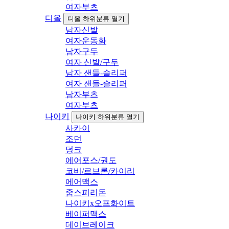
여자부츠
디올
디올 하위분류 열기
남자신발
여자운동화
남자구두
여자 신발/구두
남자 샌들-슬리퍼
여자 샌들-슬리퍼
남자부츠
여자부츠
나이키
나이키 하위분류 열기
사카이
조던
덩크
에어포스/권도
코비/르브론/카이리
에어맥스
줌스피리돈
나이키x오프화이트
베이퍼맥스
데이브레이크