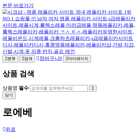
본문 바로가기
장바구니
0
분류
검색
마이페이지
상품 검색
상품명
필수
닫기
로에베
뒤로