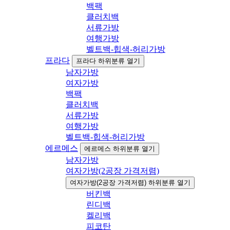
백팩
클러치백
서류가방
여행가방
벨트백-힙색-허리가방
프라다
프라다 하위분류 열기
남자가방
여자가방
백팩
클러치백
서류가방
여행가방
벨트백-힙색-허리가방
에르메스
에르메스 하위분류 열기
남자가방
여자가방(2공장 가격저렴)
여자가방(2공장 가격저렴) 하위분류 열기
버킨백
린디백
켈리백
피코탄