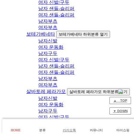
여자 신발/구두
남자 샌들-슬리퍼
여자 샌들-슬리퍼
남자부츠
여자부츠
보테가베네타
보테가베네타 하위분류 열기
남자신발
여자 운동화
남자구두
여자 신발/구두
남자 샌들-슬리퍼
여자 샌들-슬리퍼
남자부츠
여자부츠
살바토레 페라가모
살바토레 페라가모 하위분류 열기
남자신발
▲ TOP
여자 운동화
남자구두
▼ DOWN
여자 신발/구두
남자 샌들-슬리퍼
여자 샌들-슬리퍼
HOME
분류
카카오톡
커뮤니티
마이쇼핑