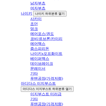
남자부츠
여자부츠
나이키
나이키 하위분류 열기
사카이
조던
덩크
에어포스/권도
코비/르브론/카이리
에어맥스
줌스피리돈
나이키x오프화이트
베이퍼맥스
데이브레이크
문레이서
기타
푸텐공장(가격저렴)
아디다스 이지부스트
아디다스 이지부스트 하위분류 열기
이지부스트 미러급
기타
푸텐공장(가격저렴)