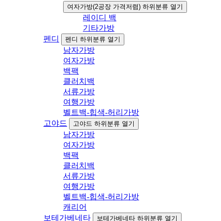
여자가방(2공장 가격저렴) 하위분류 열기
레이디 백
기타가방
펜디
펜디 하위분류 열기
남자가방
여자가방
백팩
클러치백
서류가방
여행가방
벨트백-힙색-허리가방
고야드
고야드 하위분류 열기
남자가방
여자가방
백팩
클러치백
서류가방
여행가방
벨트백-힙색-허리가방
캐리어
보테가베네타
보테가베네타 하위분류 열기