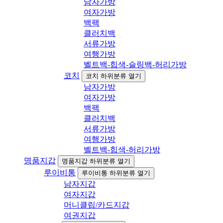
남자가방
여자가방
백팩
클러치백
서류가방
여행가방
벨트백-힙색-슬링백-허리가방
코치
코치 하위분류 열기
남자가방
여자가방
백팩
클러치백
서류가방
여행가방
벨트백-힙색-허리가방
명품지갑
명품지갑 하위분류 열기
루이비통
루이비통 하위분류 열기
남자지갑
여자지갑
머니클립/카드지갑
여권지갑