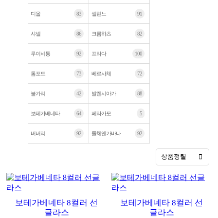
디올
83
셀린느
91
샤넬
86
크롬하츠
82
루이비통
92
프라다
100
톰포드
73
베르사체
72
불가리
42
발렌시아가
88
보테가베네타
64
페라가모
5
버버리
92
돌체앤가바나
92
상품정렬
보테가베네타 8컬러 선
보테가베네타 8컬러 선
글라스
글라스