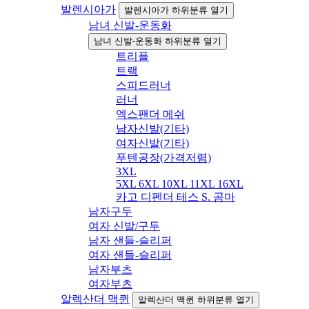
발렌시아가
발렌시아가 하위분류 열기
남녀 신발-운동화
남녀 신발-운동화 하위분류 열기
트리플
트랙
스피드러너
러너
엑스팬더 메쉬
남자신발(기타)
여자신발(기타)
푸텐공장(가격저렴)
3XL
5XL 6XL 10XL 11XL 16XL
카고 디펜더 테스 S. 곰마
남자구두
여자 신발/구두
남자 샌들-슬리퍼
여자 샌들-슬리퍼
남자부츠
여자부츠
알렉산더 맥퀸
알렉산더 맥퀸 하위분류 열기