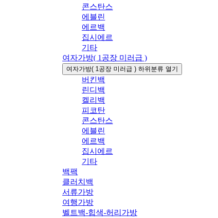
콘스탄스
에블린
에르백
집시에르
기타
여자가방( 1공장 미러급 )
여자가방( 1공장 미러급 ) 하위분류 열기
버킨백
린디백
켈리백
피코탄
콘스탄스
에블린
에르백
집시에르
기타
백팩
클러치백
서류가방
여행가방
벨트백-힙색-허리가방