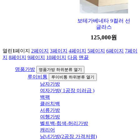
보테가베네타 9컬러 선
글라스
125,000원
열린
1
페이지
2
페이지
3
페이지
4
페이지
5
페이지
6
페이지
7
페이
지
8
페이지
9
페이지
10
페이지
다음
맨끝
명품가방
명품가방 하위분류 열기
루이비통
루이비통 하위분류 열기
남자가방
여자가방( 1공장 미러급 )
백팩
클러치백
서류가방
여행가방
벨트백-힙색-허리가방
캐리어
남녀가방(2공장 가격저렴)