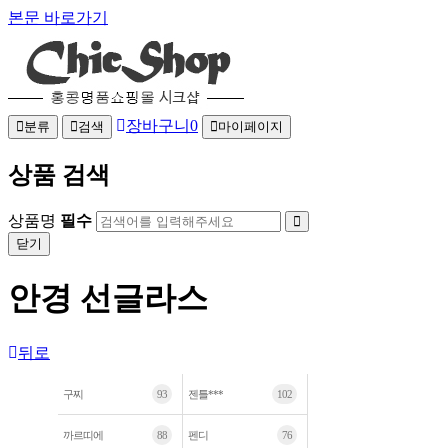
본문 바로가기
장바구니
0
분류
검색
마이페이지
상품 검색
상품명
필수
닫기
안경 선글라스
뒤로
구찌
93
젠틀***
102
까르띠에
88
펜디
76