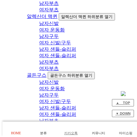
남자부츠
여자부츠
알렉산더 맥퀸
알렉산더 맥퀸 하위분류 열기
남자신발
여자 운동화
남자구두
여자 신발/구두
남자 샌들-슬리퍼
여자 샌들-슬리퍼
남자부츠
여자부츠
골든구스
골든구스 하위분류 열기
남자신발
여자 운동화
남자구두
여자 신발/구두
▲ TOP
남자 샌들-슬리퍼
▼ DOWN
여자 샌들-슬리퍼
남자부츠
여자부츠
HOME
분류
카카오톡
커뮤니티
마이쇼핑
에르메스
에르메스 하위분류 열기