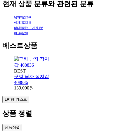
현재 상품 분류와 관련된 분류
남자지갑
270
여자지갑
348
머니클립/카드지갑
198
여권지갑
0
베스트상품
BEST
구찌 남자 장지갑
408836
139,000원
1번째 리스트
상품 정렬
상품정렬