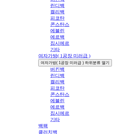
린디백
켈리백
피코탄
콘스탄스
에블린
에르백
집시에르
기타
여자가방( 1공장 미러급 )
여자가방( 1공장 미러급 ) 하위분류 열기
버킨백
린디백
켈리백
피코탄
콘스탄스
에블린
에르백
집시에르
기타
백팩
클러치백