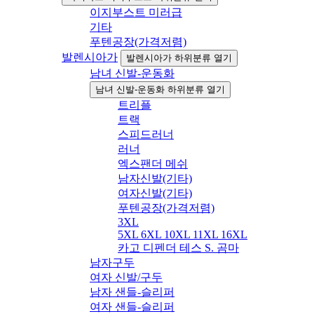
이지부스트 미러급
기타
푸텐공장(가격저렴)
발렌시아가
발렌시아가 하위분류 열기
남녀 신발-운동화
남녀 신발-운동화 하위분류 열기
트리플
트랙
스피드러너
러너
엑스팬더 메쉬
남자신발(기타)
여자신발(기타)
푸텐공장(가격저렴)
3XL
5XL 6XL 10XL 11XL 16XL
카고 디펜더 테스 S. 곰마
남자구두
여자 신발/구두
남자 샌들-슬리퍼
여자 샌들-슬리퍼