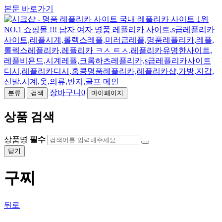
본문 바로가기
장바구니
0
분류
검색
마이페이지
상품 검색
상품명
필수
닫기
구찌
뒤로