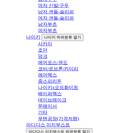
여자 신발/구두
남자 샌들-슬리퍼
여자 샌들-슬리퍼
남자부츠
여자부츠
나이키
나이키 하위분류 열기
사카이
조던
덩크
에어포스/권도
코비/르브론/카이리
에어맥스
줌스피리돈
나이키x오프화이트
베이퍼맥스
데이브레이크
문레이서
기타
푸텐공장(가격저렴)
아디다스 이지부스트
아디다스 이지부스트 하위분류 열기