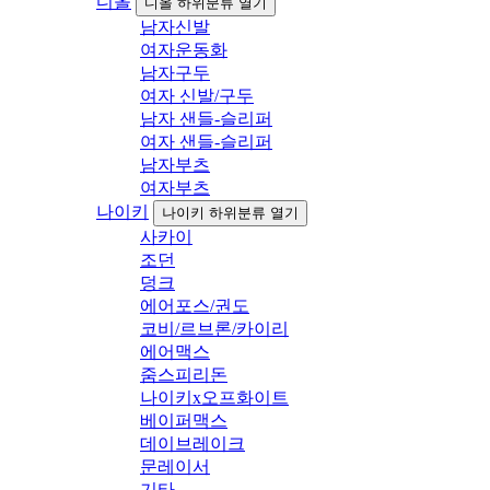
디올
디올 하위분류 열기
남자신발
여자운동화
남자구두
여자 신발/구두
남자 샌들-슬리퍼
여자 샌들-슬리퍼
남자부츠
여자부츠
나이키
나이키 하위분류 열기
사카이
조던
덩크
에어포스/권도
코비/르브론/카이리
에어맥스
줌스피리돈
나이키x오프화이트
베이퍼맥스
데이브레이크
문레이서
기타