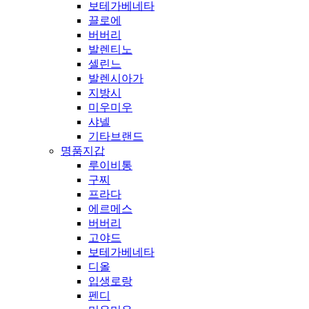
보테가베네타
끌로에
버버리
발렌티노
셀린느
발렌시아가
지방시
미우미우
샤넬
기타브랜드
명품지갑
루이비통
구찌
프라다
에르메스
버버리
고야드
보테가베네타
디올
입생로랑
펜디