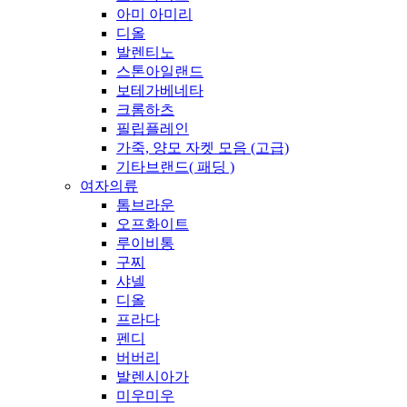
아미 아미리
디올
발렌티노
스톤아일랜드
보테가베네타
크롬하츠
필립플레인
가죽, 양모 자켓 모음 (고급)
기타브랜드( 패딩 )
여자의류
톰브라운
오프화이트
루이비통
구찌
샤넬
디올
프라다
펜디
버버리
발렌시아가
미우미우