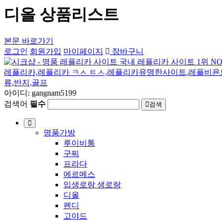
디올 상품리스트
본문 바로가기
로그인
회원가입
마이페이지
장바구니
아이디: gangnam5199
검색어
필수
검색
명품가방
루이비통
구찌
프라다
에르메스
입생로랑 생로랑
디올
펜디
고야드