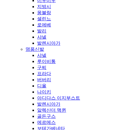
미우미우
지방시
몽블랑
셀린느
로에베
발리
샤넬
발렌시아가
명품신발
샤넬
루이비통
구찌
프라다
버버리
디올
나이키
아디다스 이지부스트
발렌시아가
알렉산더 맥퀸
골든구스
에르메스
보테가베네타