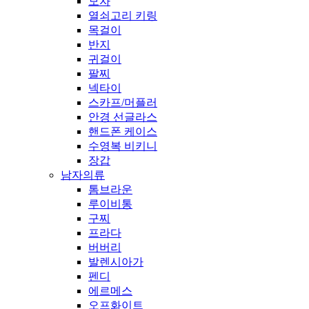
모자
열쇠고리 키링
목걸이
반지
귀걸이
팔찌
넥타이
스카프/머플러
안경 선글라스
핸드폰 케이스
수영복 비키니
장갑
남자의류
톰브라운
루이비통
구찌
프라다
버버리
발렌시아가
펜디
에르메스
오프화이트