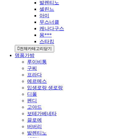
발렌티노
셀린느
아미
무스너클
캐나다구스
몽***
스타킹
전체카테고리닫기
명품가방
루이비통
구찌
프라다
에르메스
입생로랑 생로랑
디올
펜디
고야드
보테가베네타
끌로에
버버리
발렌티노