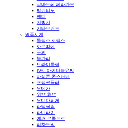
살바토레 페라가모
발렌티노
펜디
지방시
기타브랜드
명품시계
롤렉스 로렉스
까르띠에
구찌
불가리
브라이틀링
IWC 아이더블유씨
바쉐론 콘스탄틴
프랭크뮬러
오메가
위** 휴**
오데마피게
파텍필립
파네라이
예거 르쿨트르
리차드밀