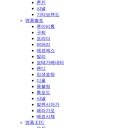
론진
샤넬
기타브랜드
명품벨트
루이비통
구찌
프라다
버버리
에르메스
발리
보테가베네타
펜디
입생로랑
디올
몽블랑
톰포드
샤넬
발렌시아가
페라가모
베르사체
명품 ETC