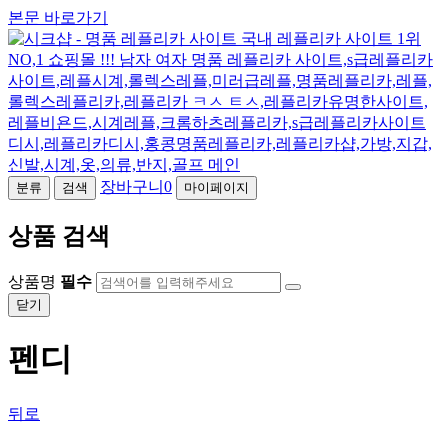
본문 바로가기
장바구니
0
분류
검색
마이페이지
상품 검색
상품명
필수
닫기
펜디
뒤로