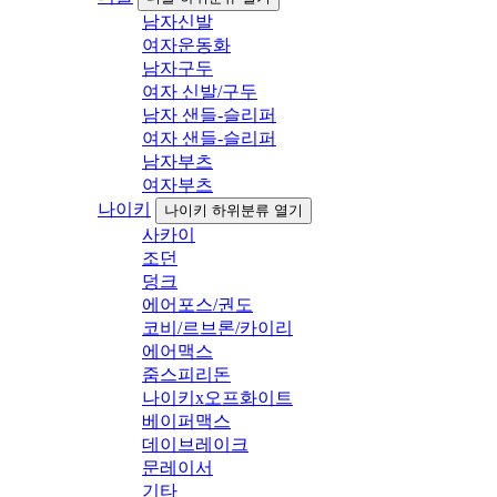
남자신발
여자운동화
남자구두
여자 신발/구두
남자 샌들-슬리퍼
여자 샌들-슬리퍼
남자부츠
여자부츠
나이키
나이키 하위분류 열기
사카이
조던
덩크
에어포스/권도
코비/르브론/카이리
에어맥스
줌스피리돈
나이키x오프화이트
베이퍼맥스
데이브레이크
문레이서
기타