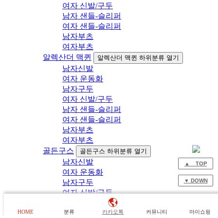
여자 신발/구두
남자 샌들-슬리퍼
여자 샌들-슬리퍼
남자부츠
여자부츠
알렉산더 맥퀸
알렉산더 맥퀸 하위분류 열기
남자신발
여자 운동화
남자구두
여자 신발/구두
남자 샌들-슬리퍼
여자 샌들-슬리퍼
남자부츠
여자부츠
골든구스
골든구스 하위분류 열기
남자신발
▲ TOP
여자 운동화
▼ DOWN
남자구두
여자 신발/구두
남자 샌들-슬리퍼
HOME
분류
카카오톡
커뮤니티
마이쇼핑
여자 샌들-슬리퍼