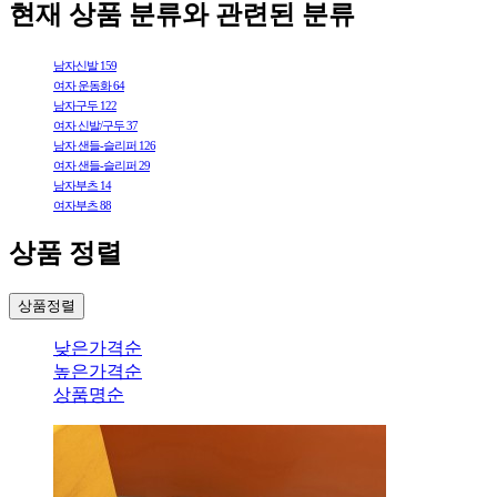
현재 상품 분류와 관련된 분류
남자신발
159
여자 운동화
64
남자구두
122
여자 신발/구두
37
남자 샌들-슬리퍼
126
여자 샌들-슬리퍼
29
남자부츠
14
여자부츠
88
상품 정렬
상품정렬
낮은가격순
높은가격순
상품명순