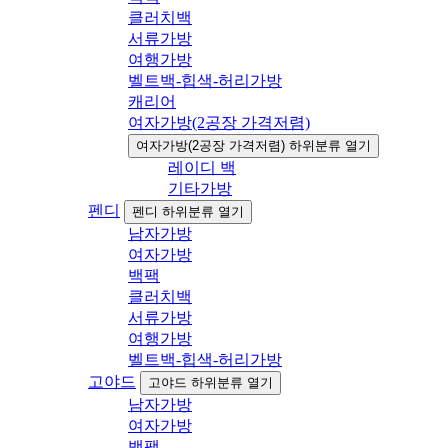
클러치백
서류가방
여행가방
벨트백-힙색-허리가방
캐리어
여자가방(2공장 가격저렴)
여자가방(2공장 가격저렴) 하위분류 열기
레이디 백
기타가방
펜디
펜디 하위분류 열기
남자가방
여자가방
백팩
클러치백
서류가방
여행가방
벨트백-힙색-허리가방
고야드
고야드 하위분류 열기
남자가방
여자가방
백팩