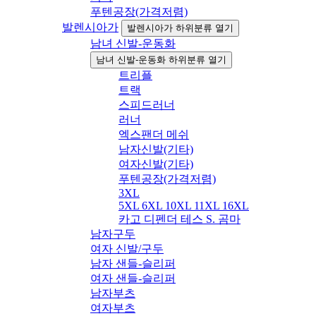
푸텐공장(가격저렴)
발렌시아가
발렌시아가 하위분류 열기
남녀 신발-운동화
남녀 신발-운동화 하위분류 열기
트리플
트랙
스피드러너
러너
엑스팬더 메쉬
남자신발(기타)
여자신발(기타)
푸텐공장(가격저렴)
3XL
5XL 6XL 10XL 11XL 16XL
카고 디펜더 테스 S. 곰마
남자구두
여자 신발/구두
남자 샌들-슬리퍼
여자 샌들-슬리퍼
남자부츠
여자부츠