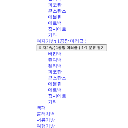
피코탄
콘스탄스
에블린
에르백
집시에르
기타
여자가방( 1공장 미러급 )
여자가방( 1공장 미러급 ) 하위분류 열기
버킨백
린디백
켈리백
피코탄
콘스탄스
에블린
에르백
집시에르
기타
백팩
클러치백
서류가방
여행가방