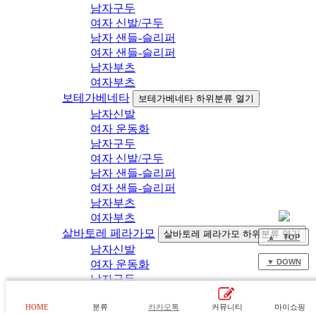
남자구두
여자 신발/구두
남자 샌들-슬리퍼
여자 샌들-슬리퍼
남자부츠
여자부츠
보테가베네타
보테가베네타 하위분류 열기
남자신발
여자 운동화
남자구두
여자 신발/구두
남자 샌들-슬리퍼
여자 샌들-슬리퍼
남자부츠
여자부츠
살바토레 페라가모
살바토레 페라가모 하위분류 열기
▲ TOP
남자신발
▼ DOWN
여자 운동화
남자구두
여자 신발/구두
HOME
분류
카카오톡
커뮤니티
마이쇼핑
남자 샌들-슬리퍼