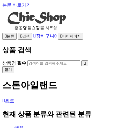
본문 바로가기
장바구니
0
분류
검색
마이페이지
상품 검색
상품명
필수
닫기
스톤아일랜드
뒤로
현재 상품 분류와 관련된 분류
반팔
85