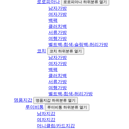
로로피아나
로로피아나 하위분류 열기
남자가방
여자가방
백팩
클러치백
서류가방
여행가방
벨트백-힙색-슬링백-허리가방
코치
코치 하위분류 열기
남자가방
여자가방
백팩
클러치백
서류가방
여행가방
벨트백-힙색-허리가방
명품지갑
명품지갑 하위분류 열기
루이비통
루이비통 하위분류 열기
남자지갑
여자지갑
머니클립/카드지갑