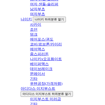
여자 샌들-슬리퍼
남자부츠
여자부츠
나이키
나이키 하위분류 열기
사카이
조던
덩크
에어포스/권도
코비/르브론/카이리
에어맥스
줌스피리돈
나이키x오프화이트
베이퍼맥스
데이브레이크
문레이서
기타
푸텐공장(가격저렴)
아디다스 이지부스트
아디다스 이지부스트 하위분류 열기
이지부스트 미러급
기타