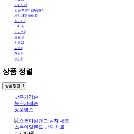
반바지
13
긴팔(후드티 맨투맨)
25
재킷 자켓-코트
40
청바지
5
바지
46
가디건
0
세트
31
셔츠
25
니트
0
패딩
0
조끼
0
상품 정렬
상품정렬
낮은가격순
높은가격순
상품명순
스톤아일랜드 남자 세트
212,000원