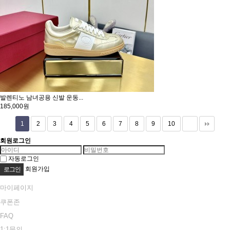
발렌티노 남녀공용 신발 운동...
185,000원
1
2
3
4
5
6
7
8
9
10
회원로그인
자동로그인
회원가입
마이페이지
쿠폰존
FAQ
1:1문의