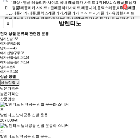
0
발렌티노
현재 상품 분류와 관련된 분류
남자신발
182
여자 운동화
95
남자구두
46
여자 신발/구두
92
남자 샌들-슬리퍼
124
여자 샌들-슬리퍼
114
남자부츠
5
여자부츠
110
상품 정렬
상품정렬
낮은가격순
높은가격순
상품명순
발렌티노 남녀공용 신발 운동...
207,000원
발렌티노 남녀공용 신발 운동...