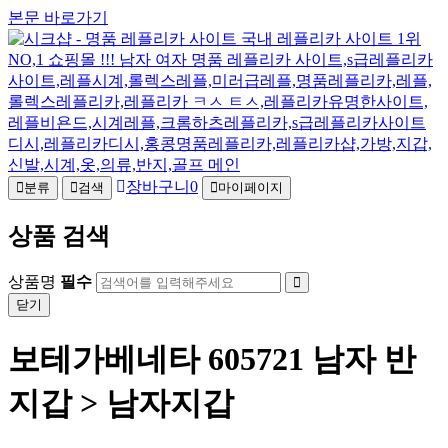
본문 바로가기
장바구니
0
분류
검색
마이페이지
상품 검색
상품명
필수
닫기
보테가베네타 605721 남자 반
지갑 > 남자지갑