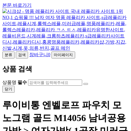
본문 바로가기
장바구니
0
분류
검색
마이페이지
상품 검색
상품명
필수
닫기
루이비통 엔벨로프 파우치 모
노그램 골드 M14056 남녀공용
가방 > 여자가방( 1공장 미러급