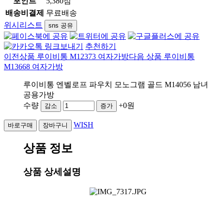
포인트
5,380점
배송비결제
무료배송
위시리스트
sns 공유
추천하기
이전상품
루이비통 M12373 여자가방
다음 상품
루이비통
M13668 여자가방
루이비통 엔벨로프 파우치 모노그램 골드 M14056 남녀
공용가방
수량
+0원
감소
증가
WISH
상품 정보
상품 상세설명