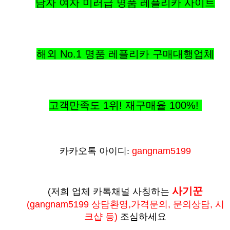
남자 여자 미러급 명품 레플리카 사이트
해외 No.1 명품 레플리카 구매대행업체
고객만족도 1위! 재구매율
100%
!
카카오톡 아이디:
gangnam5199
사기꾼
(저희 업체 카톡채널 사칭하는
(
gangnam5199 상담환영,가격문의, 문의상담, 시
크샵 등
)
조심하세요