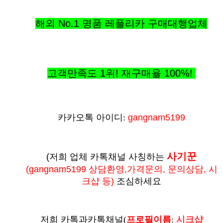
해외 No.1 명품 레플리카 구매대행업체
고객만족도 1위! 재구매율
100%
!
카카오톡 아이디:
gangnam5199
사기꾼
(저희 업체 카톡채널 사칭하는
(
gangnam5199 상담환영,가격문의, 문의상담, 시
크샵 등
)
조심하세요
저희 카톡과카톡채널
(
프로필이름
:
시크샵