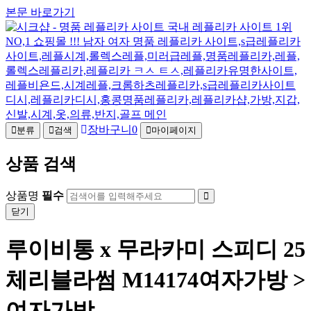
본문 바로가기
장바구니
0
분류
검색
마이페이지
상품 검색
상품명
필수
닫기
루이비통 x 무라카미 스피디 25
체리블라썸 M14174여자가방 >
여자가방